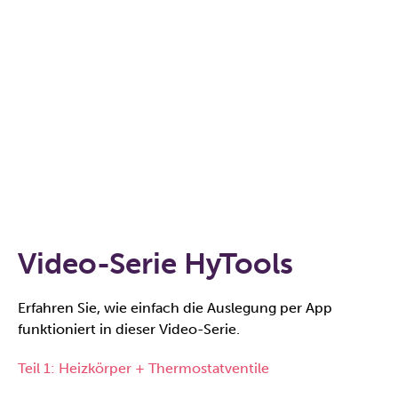
Download im Apple App
Store
App Store
Download bei Google Play
Google Play
Video-Serie HyTools
Erfahren Sie, wie einfach die Auslegung per App
funktioniert in dieser Video-Serie.
Teil 1: Heizkörper + Thermostatventile