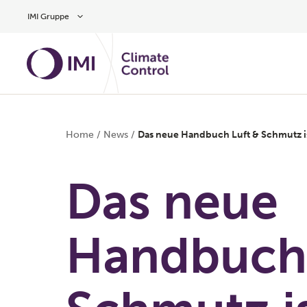
Zum Inhalt
IMI Gruppe
Home
/
News
/
Das neue Handbuch Luft & Schmutz is
Das neue
Handbuch 