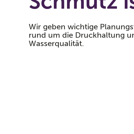
Schmutz is
Wir geben wichtige Planungs
rund um die Druckhaltung u
Wasserqualität.
Unser umfassendes Handbuch vermittel
Mit Entgasungstechnologie und Absche
JETZT DAS LUFT & SCHMUTZ HANDB