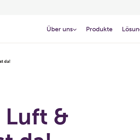
Über uns
Produkte
Lösun
t da!
Luft &