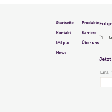
Links
Startseite
Produkte
Folge
Kontakt
Karriere
IMI plc
Über uns
News
Jetzt