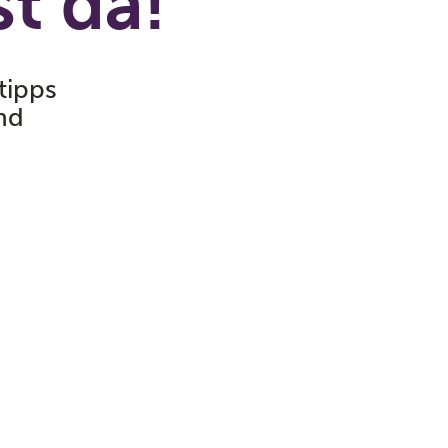
t da!
tipps
nd
t Grundlagenkenntnisse und Praxisbeispiele rund um die D
idern von IMI Pneumatex treffen Sie immer die richtige Wah
UCH HERUNTERLADEN