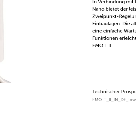
In Verbindung mit 
Nano bietet der lei
Zweipunkt-Regelung
Einbaulagen. Die al
eine einfache Wart
Funktionen erleic
EMO T II.
Technischer Prosp
EMO-T_II_IN_DE_low