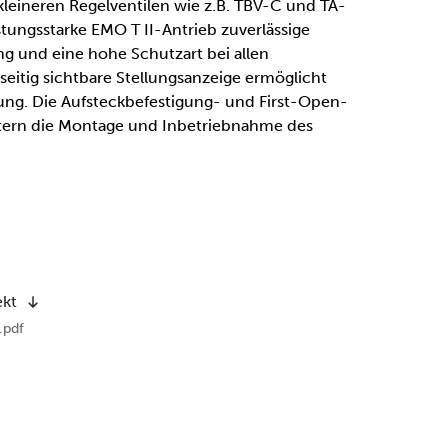
kleineren Regelventilen wie z.B. TBV-C und TA-
stungsstarke EMO T II-Antrieb zuverlässige
 und eine hohe Schutzart bei allen
lseitig sichtbare Stellungsanzeige ermöglicht
ung. Die Aufsteckbefestigung- und First-Open-
htern die Montage und Inbetriebnahme des
ekt
.pdf