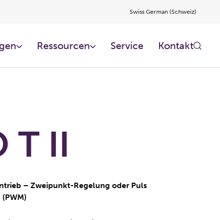
Swiss German (Schweiz)
gen
Ressourcen
Service
Kontakt
T II
antrieb – Zweipunkt-Regelung oder Puls
n (PWM)