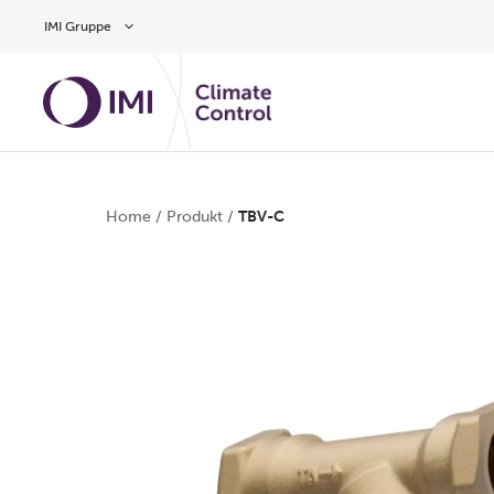
Zum Inhalt
IMI Gruppe
Home
/
Produkt
/
TBV-C