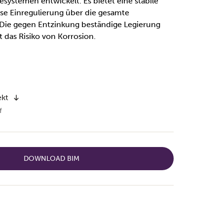
systemen entwickelt. Es bietet eine stabile
se Einregulierung über die gesamte
 Die gegen Entzinkung beständige Legierung
das Risiko von Korrosion.
ekt
f
DOWNLOAD BIM