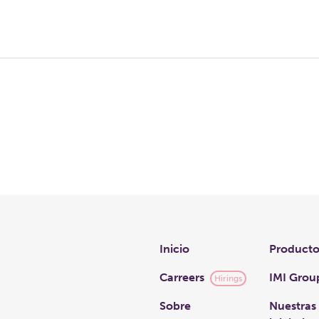
Links
Inicio
Producto
Carreers
IMI Grou
Hirings
Sobre
Nuestras