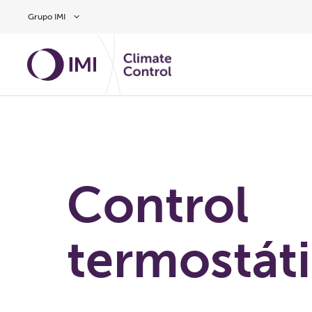
Ir al contenido principal
Grupo IMI
Control
termostát