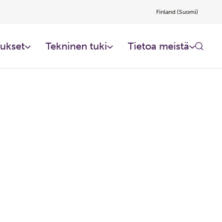
Finland (Suomi)
ukset
Tekninen tuki
Tietoa meistä​
lmiä?