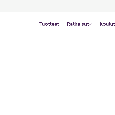
Tuotteet​
Ratkaisut​
Koulut
energiatehokkaita LVI-järjeste