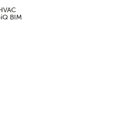
 HVAC
rbiQ BIM