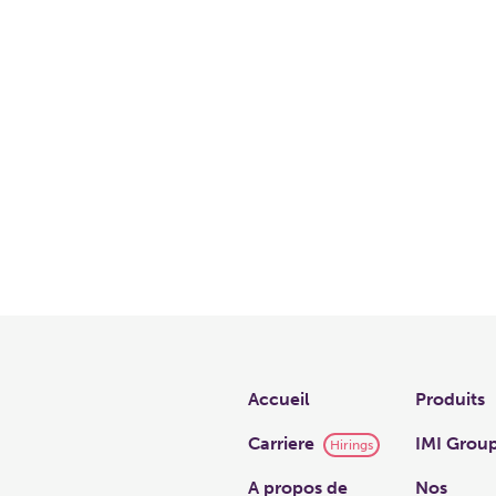
Links
Accueil
Produits
Carriere
IMI Grou
Hirings
A propos de
Nos