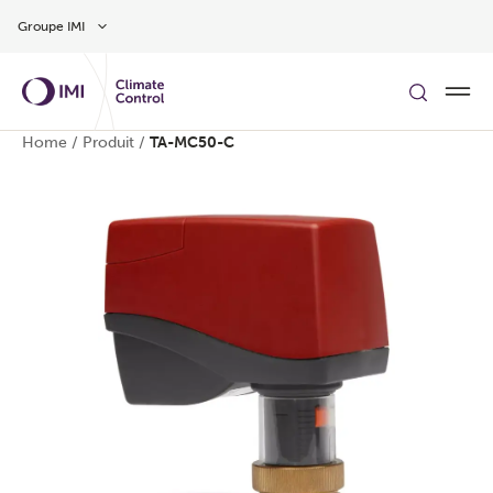
Aller au contenu
Groupe IMI
Home
/
Produit
/
TA-MC50-C