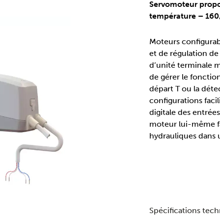
Servomoteur propor
température – 160
Moteurs configurab
et de régulation de
d’unité terminale m
de gérer le foncti
départ T ou la détec
configurations faci
digitale des entrées 
moteur lui-même fai
hydrauliques dans 
Spécifications tec