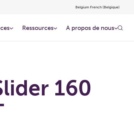
Belgium French (Belgique)
ces​
Ressources​
A propos de nous
lider 160
T