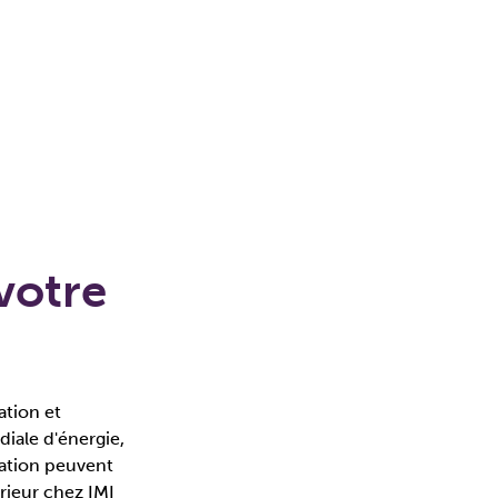
votre
ation et
iale d'énergie,
ation peuvent
rieur chez IMI