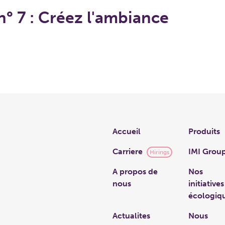
n° 7 : Créez l'ambiance
Links
Accueil
Produits
Carriere
IMI Grou
Hirings
A propos de
Nos
nous
initiatives
écologiq
Actualites
Nous