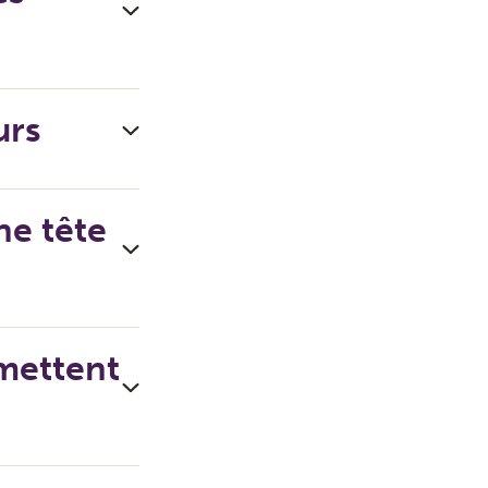
urs
ne tête
rmettent