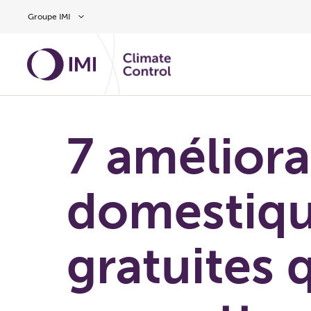
Aller au contenu
Groupe IMI
7 améliora
domestiq
gratuites 