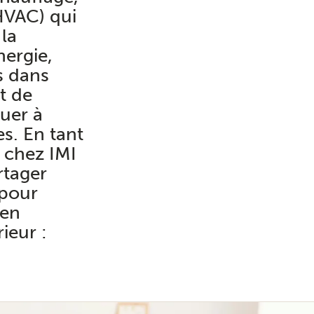
(HVAC) qui
la
ergie,
s dans
t de
buer à
s. En tant
r chez IMI
rtager
 pour
 en
ieur :