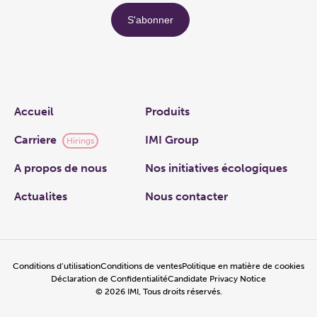
Links
Accueil
Produits
Carriere
IMI Group
Hirings
A propos de nous
Nos initiatives écologiques
Actualites
Nous contacter
Conditions d’utilisation
Conditions de ventes
Politique en matière de cookies
Déclaration de Confidentialité
Candidate Privacy Notice
©
2026
IMI, Tous droits réservés.