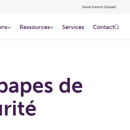
Swiss French (Suisse)
ons
Ressources​
Services​
Contact
papes de
rité