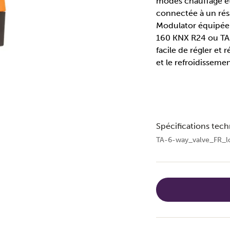
modes chauffage et
connectée à un résa
Modulator équipée 
160 KNX R24 ou TA
facile de régler et 
et le refroidissemen
Spécifications tec
TA-6-way_valve_FR_l