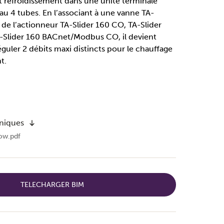
 refroidissement dans une unité terminale
u 4 tubes. En l’associant à une vanne TA-
de l’actionneur TA-Slider 160 CO, TA-Slider
-Slider 160 BACnet/Modbus CO, il devient
réguler 2 débits maxi distincts pour le chauffage
t.
hniques
ow.pdf
TELECHARGER BIM