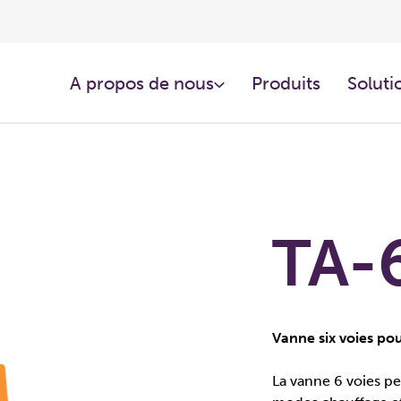
A propos de nous
Produits
Soluti
TA-
Vanne six voies po
La vanne 6 voies p