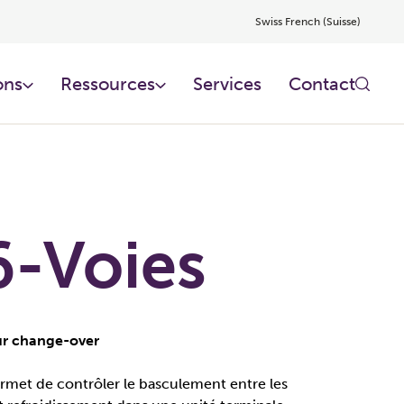
Swiss French (Suisse)
ons
Ressources​
Services​
Contact
6-Voies
ur change-over
ermet de contrôler le basculement entre les