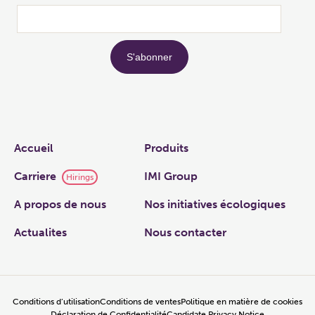
Links
Accueil
Produits
Carriere
IMI Group
Hirings
A propos de nous
Nos initiatives écologiques
Actualites
Nous contacter
Conditions d’utilisation
Conditions de ventes
Politique en matière de cookies
Déclaration de Confidentialité
Candidate Privacy Notice