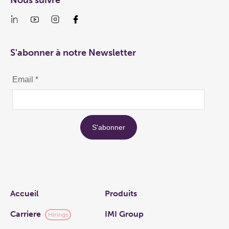
Nous suivre
S'abonner à notre Newsletter
Links
Accueil
Produits
Carriere
IMI Group
Hirings