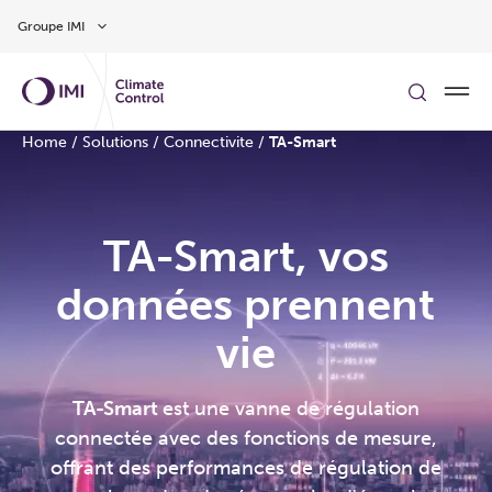
Aller au contenu
Groupe IMI
Home
/
Solutions
/
Connectivite
/
TA-Smart
TA-Smart, vos
données prennent
vie
TA-Smart
est une vanne de régulation
connectée avec des fonctions de mesure,
offrant des performances de régulation de