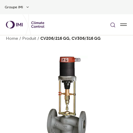
Aller au contenu
Groupe IMI
Home
/
Produit
/
CV206/216 GG, CV306/316 GG