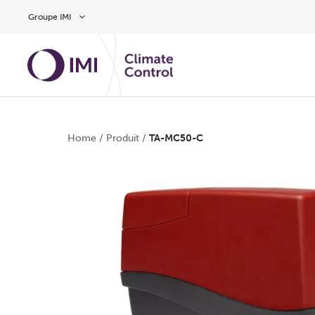
Aller au contenu
Groupe IMI
Home
/
Produit
/
TA-MC50-C