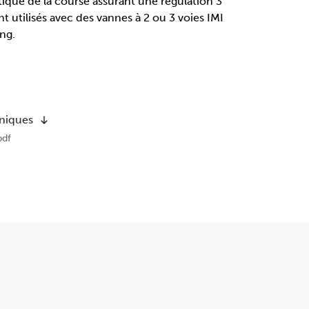
ique de la course assurant une régulation 3
ont utilisés avec des vannes à 2 ou 3 voies IMI
ng.
hniques
df