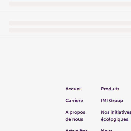
Links
Accueil
Produits
Carriere
IMI Group
A propos
Nos initiative
de nous
écologiques
Actualites
Nous