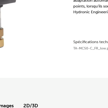
adaptation automat
points, lorsqu'ils s
Hydronic Engineeri
Spécifications tec
TA-MC50-C_FR_low.p
Images
2D/3D