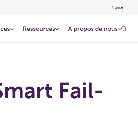
France
ces​
Ressources​
A propos de nous
mart Fail-