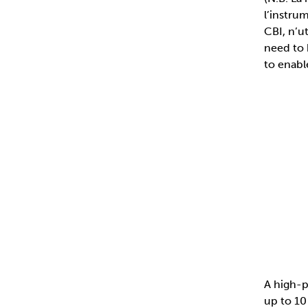
l’instru
CBI, n’ut
need to 
to enabl
A high-p
up to 10