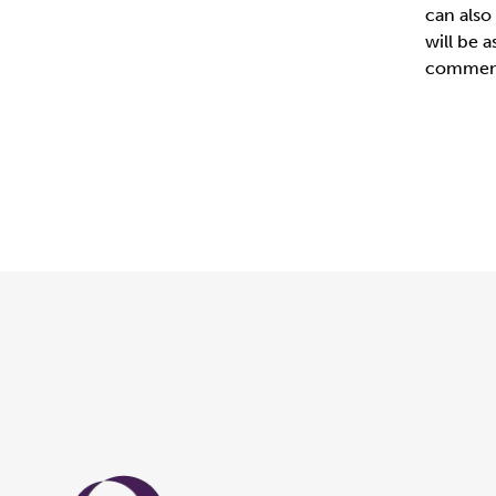
can also
will be 
commenc