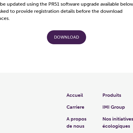
 be updated using the PR51 software upgrade available belo
asked to provide registration details before the download
es.​
DOWNLOAD
Links
Accueil
Produits
Carriere
IMI Group
A propos
Nos initiative
de nous
écologiques