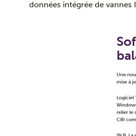
données intégrée de vannes 
Sof
bal
Une nouv
mise à j
Logiciel
Windows 
relier l
CBI com
(N.B. La 