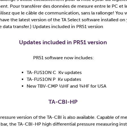
ment. Pour transférer des données de mesure entre le PC et l
ilisez que le câble de communication, sans la rallonge!​ You wi
have the latest version of the TA Select software installed on
e data transfer.) Updates included in PR51 version
Updates included in PR51 version
PR51 software now includes:
TA-FUS1ON C Kv updates
TA-FUS1ON P Kv updates
New TBV-CMP ½HF and ¾HF for USA
TA-CBI-HP ​
ressure version of the TA-CBI is also available. Capable of m
 bar, the TA-CBI-HP high differential pressure measuring in