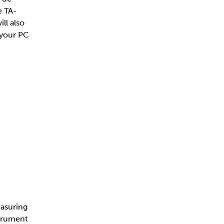
e TA-
ll also
 your PC
easuring
strument