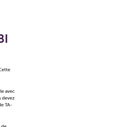
BI
Cette
ble avec
s devez
le TA-
l de