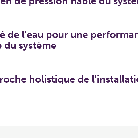
ien de pression fiable du syst
té de l'eau pour une performa
e du système
oche holistique de l'installat