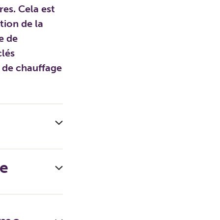
res. Cela est
tion de la
e de
clés
 de chauffage
re