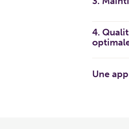
3. Maint
4. Quali
optimal
Une appr