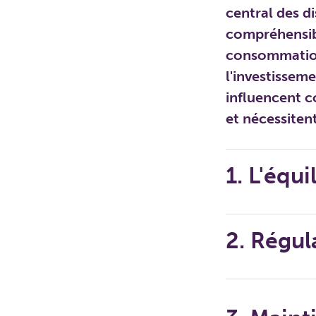
central des di
compréhensibl
consommation 
l'investissem
influencent 
et nécessiten
1. L'équ
2. Régul