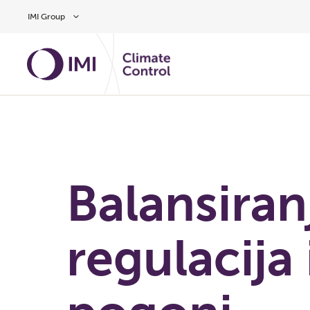
Preskočite na glavni sadržaj
IMI Group
Balansiran
regulacija 