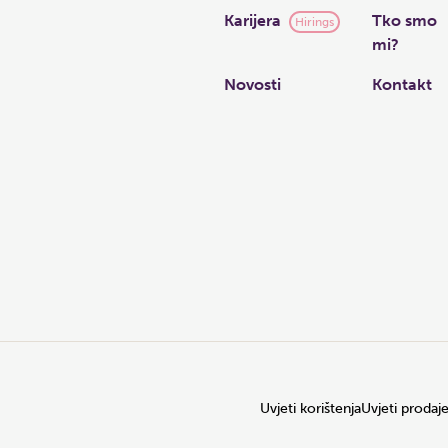
Karijera
Tko smo
Hirings
mi?
Novosti
Kontakt
Uvjeti korištenja
Uvjeti prodaj