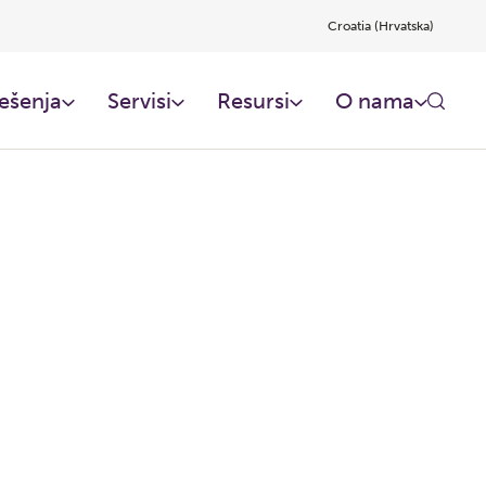
Croatia (Hrvatska)
ešenja
Servisi
Resursi
O nama