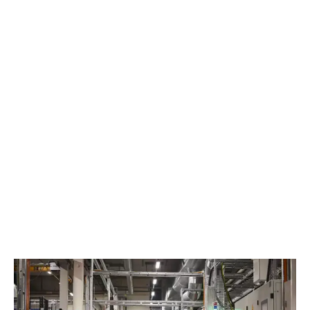
TUDJON MEG TÖBBET ZÖLD
KEZDEMÉNYEZÉSEINKRŐL