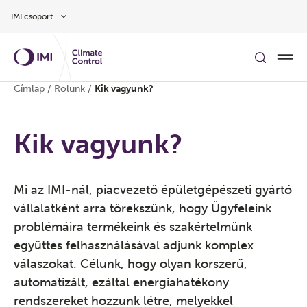
Ugrás a fő tartalomra
IMI csoport
Címlap
/
Rolunk
/
Kik vagyunk?
Kik vagyunk?
Mi az IMI-nál, piacvezető épületgépészeti gyártó
vállalatként arra törekszünk, hogy Ügyfeleink
problémáira termékeink és szakértelmünk
együttes felhasználásával adjunk komplex
válaszokat. Célunk, hogy olyan korszerű,
automatizált, ezáltal energiahatékony
rendszereket hozzunk létre, melyekkel