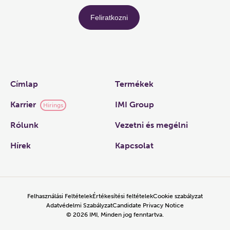
Links
Címlap
Termékek
Karrier
IMI Group
Hirings
Rólunk
Vezetni és megélni
Hírek
Kapcsolat
Felhasználási Feltételek
Értékesítési feltételek
Cookie szabályzat
Adatvédelmi Szabályzat
Candidate Privacy Notice
©
2026
IMI, Minden jog fenntartva.