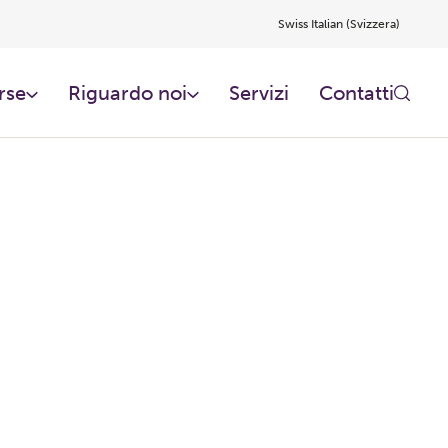
Swiss Italian (Svizzera)
rse
Riguardo noi​
Servizi
Contatti