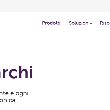
Prodotti ​
Soluzioni
Riso
archi
ente e ogni
ronica