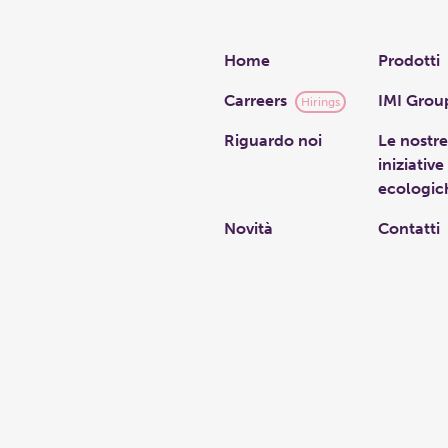
Links
Home
Prodotti
Carreers
IMI Grou
Hirings
Riguardo noi
Le nostre
iniziative
ecologic
Novità
Contatti