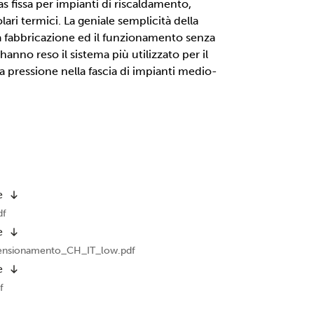
s fissa per impianti di riscaldamento,
ari termici. La geniale semplicità della
ta fabbricazione ed il funzionamento senza
 hanno reso il sistema più utilizzato per il
pressione nella fascia di impianti medio-
e
df
e
ensionamento_CH_IT_low.pdf
e
f