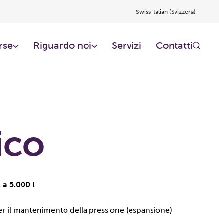
Swiss Italian (Svizzera)
rse
Riguardo noi​
Servizi
Contatti
ico
 a 5.000 l
er il mantenimento della pressione (espansione)