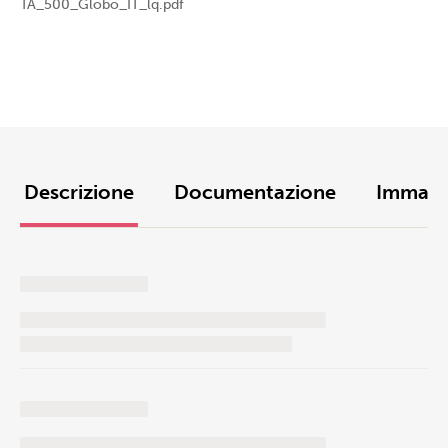
TA_500_Globo_IT_lq.pdf
Descrizione
Documentazione
Immagi