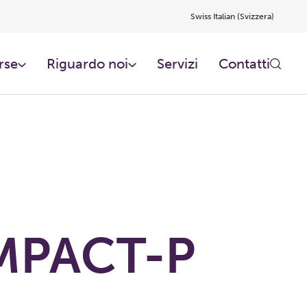
Swiss Italian (Svizzera)
rse
Riguardo noi​
Servizi
Contatti
PACT-P