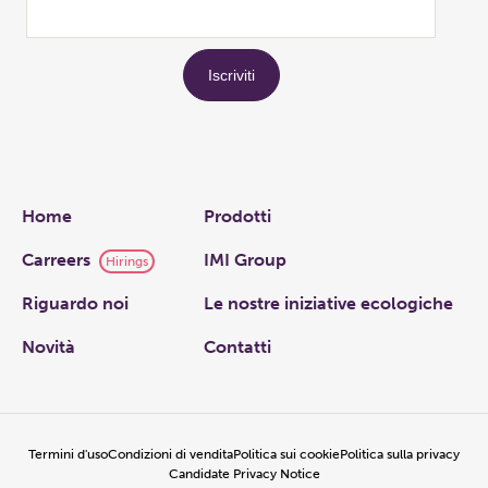
Links
Home
Prodotti
Carreers
IMI Group
Hirings
Riguardo noi
Le nostre iniziative ecologiche
Novità
Contatti
Termini d'uso
Condizioni di vendita
Politica sui cookie
Politica sulla privacy
Candidate Privacy Notice