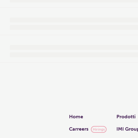
Links
Home
Prodotti
Carreers
IMI Grou
Hirings