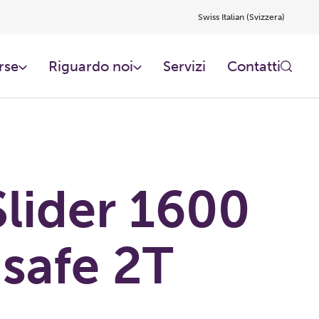
Swiss Italian (Svizzera)
rse
Riguardo noi​
Servizi
Contatti
lider 1600
-safe 2T