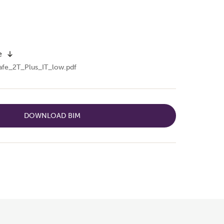
e
safe_2T_Plus_IT_low.pdf
DOWNLOAD BIM