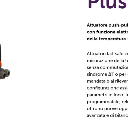
Plus
Attuatore push-pul
con funzione elettr
della temperatura
Attuatori fail-safe 
misurazione della t
senza commutazione
sindrome ΔT o per g
mandata o al rileva
configurazione assi
parametri in loco.
programmabile, relè
offrono nuove oppor
avanzata e di bilan