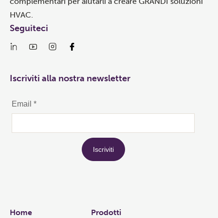
complementari per aiutarli a creare GRANDI soluzioni
HVAC.
Seguiteci
Iscriviti alla nostra newsletter
Links
Home
Prodotti