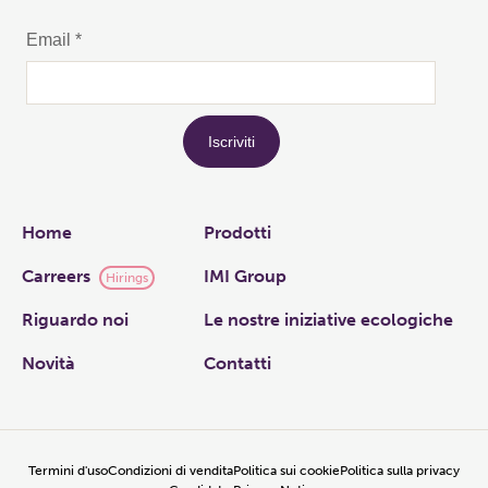
Links
Home
Prodotti
Carreers
IMI Group
Hirings
Riguardo noi
Le nostre iniziative ecologiche
Novità
Contatti
Termini d'uso
Condizioni di vendita
Politica sui cookie
Politica sulla privacy