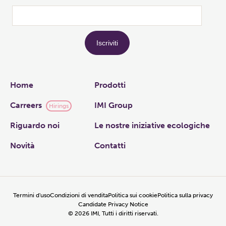
Links
Home
Prodotti
Carreers
IMI Group
Hirings
Riguardo noi
Le nostre iniziative ecologiche
Novità
Contatti
Termini d'uso
Condizioni di vendita
Politica sui cookie
Politica sulla privacy
Candidate Privacy Notice
©
2026
IMI, Tutti i diritti riservati.