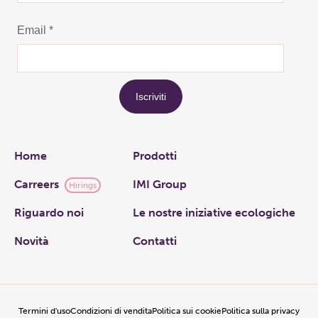
Links
Home
Prodotti
Carreers
IMI Group
Hirings
Riguardo noi
Le nostre iniziative ecologiche
Novità
Contatti
Termini d'uso
Condizioni di vendita
Politica sui cookie
Politica sulla privacy