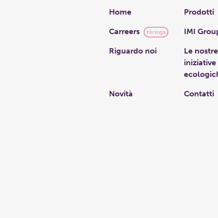
Links
Home
Prodotti
Carreers
IMI Grou
Hirings
Riguardo noi
Le nostre
iniziative
ecologic
Novità
Contatti