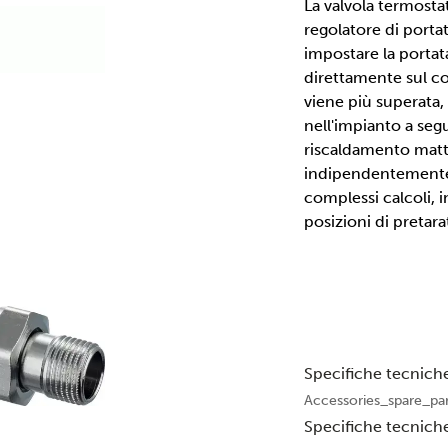
La valvola termostat
regolatore di porta
impostare la portat
direttamente sul co
viene più superata,
nell'impianto a segu
riscaldamento mattu
indipendentemente 
complessi calcoli, 
posizioni di pretar
Specifiche tecnich
Accessories_spare_pa
Specifiche tecnich