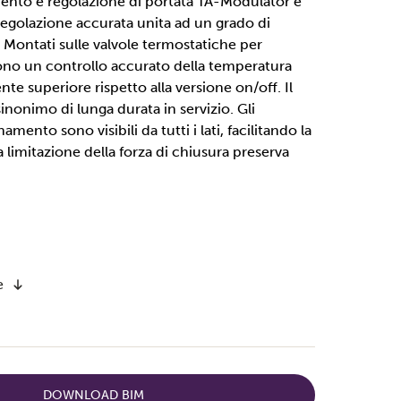
mento e regolazione di portata TA-Modulator e
egolazione accurata unita ad un grado di
 Montati sulle valvole termostatiche per
cono un controllo accurato della temperatura
e superiore rispetto alla versione on/off. Il
inonimo di lunga durata in servizio. Gli
amento sono visibili da tutti i lati, facilitando la
a limitazione della forza di chiusura preserva
e
DOWNLOAD BIM