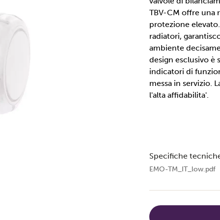
valvole di bilancia
TBV-CM offre una r
protezione elevato.
radiatori, garantis
ambiente decisament
design esclusivo è s
indicatori di funzion
messa in servizio. L
l'alta affidabilita'.
Specifiche tecnich
EMO-TM_IT_low.pdf