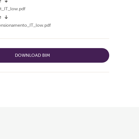
e
t_IT_low.pdf
e
ensionamento_IT_low.pdf
DOWNLOAD BIM