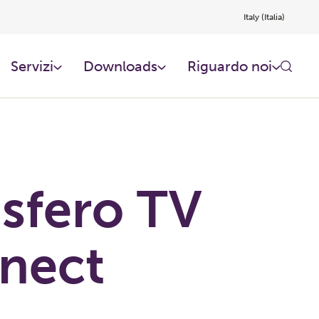
Italy (Italia)
Servizi
Downloads
Riguardo noi​
sfero TV
nect