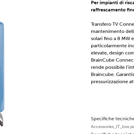
Per impianti di ris
raffrescamento fi
Transfero TV Connec
mantenimento della
solari fino a 8 MW 
particolarmente ind
elevate, design com
BrainCube Connect 
rende possibile l’i
Braincube. Garantis
pressurizzazione att
Specifiche tecnich
Accessories_IT_low.p