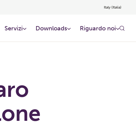
Italy (Italia)
Servizi
Downloads
Riguardo noi​
aro
lone