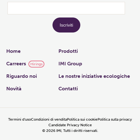
Links
Home
Prodotti
Carreers
IMI Group
Hirings
Riguardo noi
Le nostre iniziative ecologiche
Novità
Contatti
Termini d'uso
Condizioni di vendita
Politica sui cookie
Politica sulla privacy
Candidate Privacy Notice
©
2026
IMI, Tutti i diritti riservati.