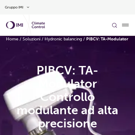
Vai al contenuto principale
Gruppo IMI
Home
/
Soluzioni
/
Hydronic balancing
/
PIBCV: TA-Modulator
PIBCV: TA-
Modulator
Controllo
modulante ad alta
precisione