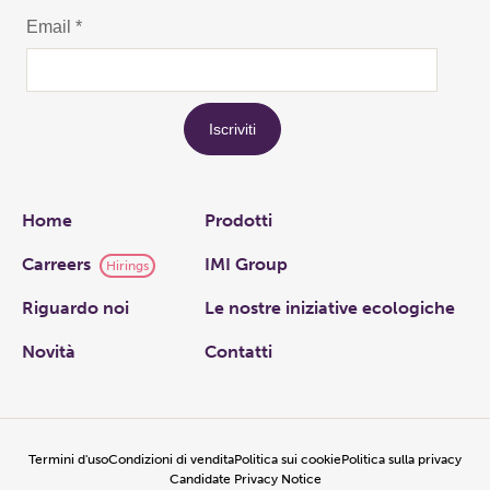
Links
Home
Prodotti
Carreers
IMI Group
Hirings
Riguardo noi
Le nostre iniziative ecologiche
Novità
Contatti
Termini d'uso
Condizioni di vendita
Politica sui cookie
Politica sulla privacy
Candidate Privacy Notice