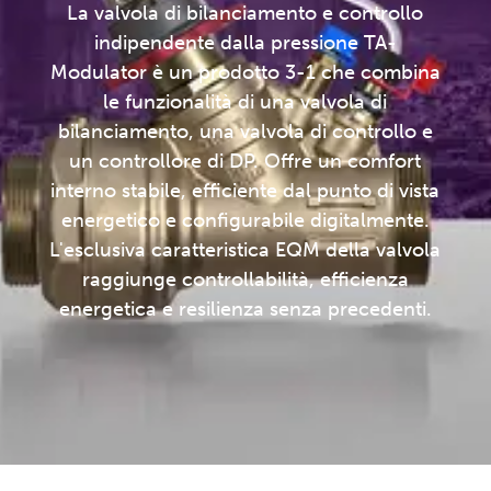
La valvola di bilanciamento e controllo
indipendente dalla pressione TA-
Modulator è un prodotto 3-1 che combina
le funzionalità di una valvola di
bilanciamento, una valvola di controllo e
un controllore di DP. Offre un comfort
interno stabile, efficiente dal punto di vista
energetico e configurabile digitalmente.
L'esclusiva caratteristica EQM della valvola
raggiunge controllabilità, efficienza
energetica e resilienza senza precedenti.