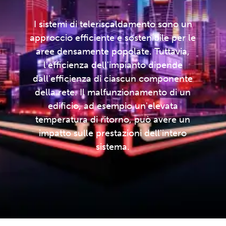
I sistemi di teleriscaldamento sono un
approccio efficiente e sostenibile per le
aree densamente popolate. Tuttavia,
l'efficienza dell'impianto dipende
dall'efficienza di ciascun componente
della rete. Il malfunzionamento di un
edificio, ad esempio un'elevata
temperatura di ritorno, può avere un
impatto sulle prestazioni dell'intero
sistema.