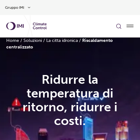
Vai al contenuto principale
Gruppo IMI
Home
/
Soluzioni
/
La citta idronica
/
Riscaldamento
centralizzato
Ridurre la
temperatura di
ritorno, ridurre i
costi.