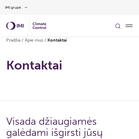
Pereiti prie pagrindinio turinio
IMI grupė
Pradžia
/
Apie mus
/
Kontaktai
Kontaktai
Visada džiaugiamės
galėdami išgirsti jūsų