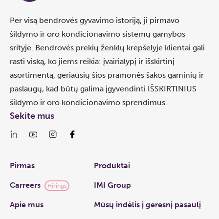
Per visą bendrovės gyvavimo istoriją, ji pirmavo
šildymo ir oro kondicionavimo sistemų gamybos
srityje. Bendrovės prekių ženklų krepšelyje klientai gali
rasti viską, ko jiems reikia: įvairialypį ir išskirtinį
asortimentą, geriausių šios pramonės šakos gaminių ir
paslaugų, kad būtų galima įgyvendinti IŠSKIRTINIUS
šildymo ir oro kondicionavimo sprendimus.
Sekite mus
Links
Pirmas
Produktai
Carreers
IMI Group
Hirings
Apie mus
Mūsų indėlis į geresnį pasaulį