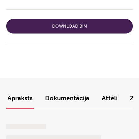
DOWNLOAD BIM
Apraksts
Dokumentācija
Attēli
2D