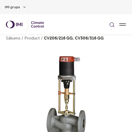
Pāriet uz galveno saturu
IMI grupa
Sākums
/
Product
/
CV206/216 GG, CV306/316 GG