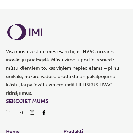
Visā mūsu vēsturē mēs esam bijuši HVAC nozares
inovāciju priekšgalā. Mūsu zīmolu portfelis sniedz
mūsu klientiem to, kas viņiem nepieciešams – pilnu
unikālu, nozarē vadošo produktu un pakalpojumu
klāstu, lai palīdzētu viņiem radīt LIELISKUS HVAC
risinājumus.
SEKOJIET MUMS
Links
Home
Produkti