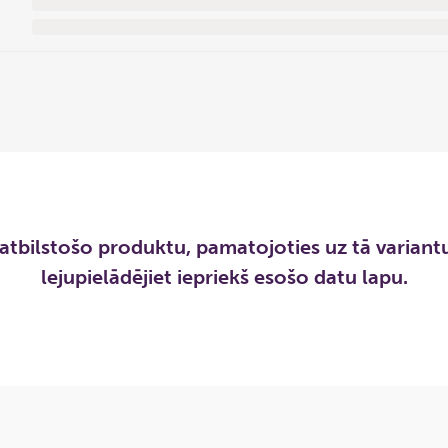
atbilstošo produktu, pamatojoties uz tā variantu
lejupielādējiet iepriekš esošo datu lapu.