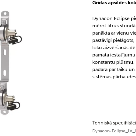
Grīdas apsildes ko
Dynacon Eclipse pie
mērot litrus stundā
panākta ar vienu vi
pastāvīgi pielāgots, 
loku aizvēršanās d
pamata iestatījumu
konstantu plūsmu. 
padara par laiku un
sistēmas pārbaudes 
Tehniskā specifikāci
Dynacon-Eclipse_LV_