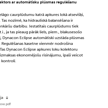
lektors ar automātisku plūsmas regulēšanu
lāgo caurplūdumu katrā apkures lokā atsevišķi,
. Tas nozīmē, ka hidrauliskā balansēšana ir
enkāršu darbību. Iestatītais caurplūdums tiek
t.i., ja tas pieaug pārāk liels, piem., blakusesošo
ēļ, Dynacon Eclipse automātiski uzstāda plūsmas
. Regulēšanas kasetne vienmēr nodrošina
Tas Dynacon Eclipse apkures loku kolektoru
 izmaksas ekonomējošu risinājumu, īpaši veicot
kontroli.
ja
low.pdf