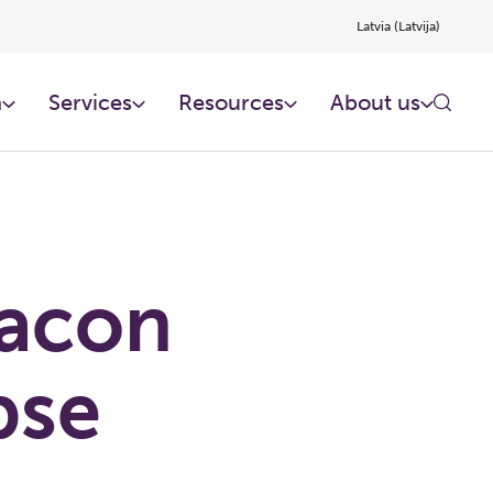
Latvia (Latvija)
n
Services
Resources
About us
acon
pse