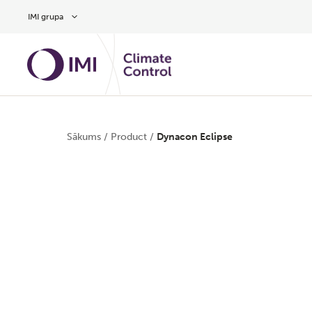
Pāriet uz galveno saturu
IMI grupa
Sākums
/
Product
/
Dynacon Eclipse