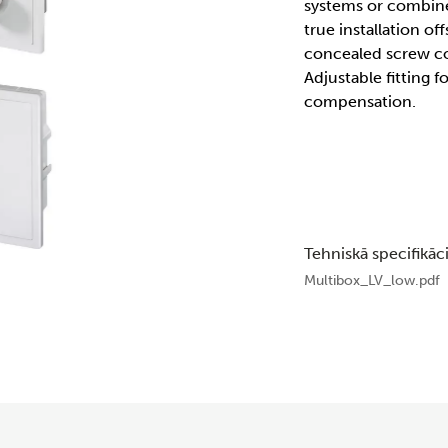
systems or combine
true installation of
concealed screw co
Adjustable fitting f
compensation.
Tehniskā specifikāci
Multibox_LV_low.pdf