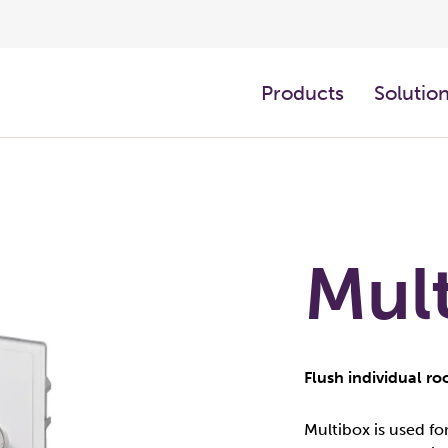
Products
Solutio
Mul
Flush individual ro
Multibox is used fo