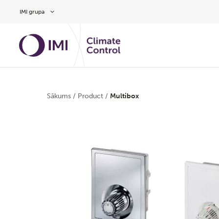
Pāriet uz galveno saturu
IMI grupa
Sākums
/
Product
/
Multibox