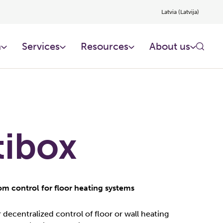
Latvia (Latvija)
n
Services
Resources
About us
tibox
om control for floor heating systems
r decentralized control of floor or wall heating