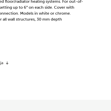
d floor/radiator heating systems. For out-of-
fsetting up to 6° on each side. Cover with
nnection. Models in white or chrome.
or all wall structures, 30 mm depth
ja