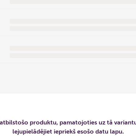
atbilstošo produktu, pamatojoties uz tā variantu
lejupielādējiet iepriekš esošo datu lapu.