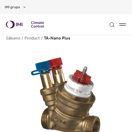
Pāriet uz galveno saturu
IMI grupa
Sākums
/
Product
/
TA-Nano Plus