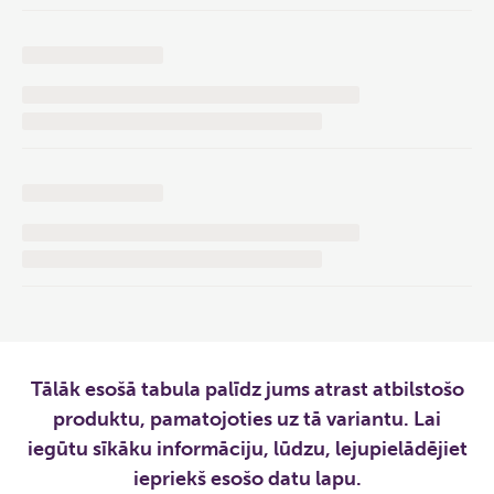
Tālāk esošā tabula palīdz jums atrast atbilstošo
produktu, pamatojoties uz tā variantu. Lai
iegūtu sīkāku informāciju, lūdzu, lejupielādējiet
iepriekš esošo datu lapu.