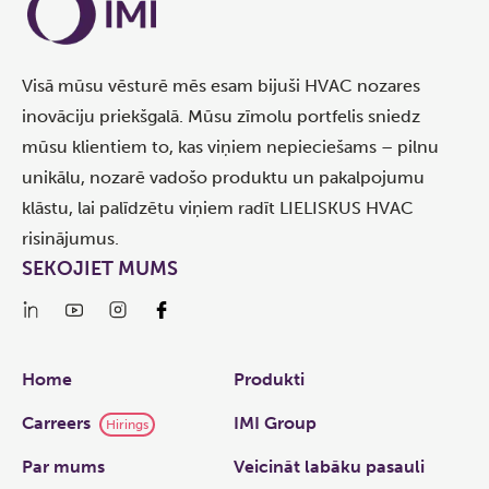
Visā mūsu vēsturē mēs esam bijuši HVAC nozares
inovāciju priekšgalā. Mūsu zīmolu portfelis sniedz
mūsu klientiem to, kas viņiem nepieciešams – pilnu
unikālu, nozarē vadošo produktu un pakalpojumu
klāstu, lai palīdzētu viņiem radīt LIELISKUS HVAC
risinājumus.
SEKOJIET MUMS
Links
Home
Produkti
Carreers
IMI Group
Hirings
Par mums
Veicināt labāku pasauli