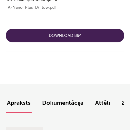
TA-Nano_Plus_LV_low.pdf
DOWNLOAD BIM
Apraksts
Dokumentācija
Attēli
2D