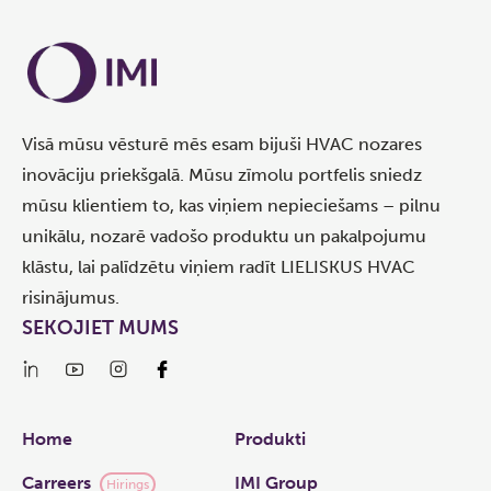
Visā mūsu vēsturē mēs esam bijuši HVAC nozares
inovāciju priekšgalā. Mūsu zīmolu portfelis sniedz
mūsu klientiem to, kas viņiem nepieciešams – pilnu
unikālu, nozarē vadošo produktu un pakalpojumu
klāstu, lai palīdzētu viņiem radīt LIELISKUS HVAC
risinājumus.
SEKOJIET MUMS
Links
Home
Produkti
Carreers
IMI Group
Hirings