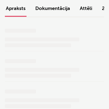
Apraksts
Dokumentācija
Attēli
2D