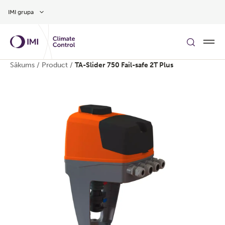
Pāriet uz galveno saturu
IMI grupa
Sākums
/
Product
/
TA-Slider 750 Fail-safe 2T Plus