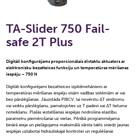
TA-Slider 750 Fail-
safe 2T Plus
Digitāli konfigurējams proporcionālais divtaktu aktuators ar
elektronisku bezatteices funkciju un temperatūras mērīšanas
iespēju – 750 N
Digitāli konfigurējami bezatteices izpildmehānismi ar
temperatūras mērīšanas iespēju visām vadības sistēmām ar vai
bez pārslēgšanas. Jāuzstāda PIBCV, lai novērstu ΔT sindromu
vai veiktu pārslēgšanu, pamatojoties uz T padevi vai ΔT lieluma
noteikšanu. Plašās iestatīšanas iespējas nodrošina elastību
parametru piemērošanai uz vietas. Pilnībā programmējama
binārā ieeja un pielāgojama maksimālā vārsta takts sniedz jaunas
iespējas uzlabotai hidrauliskajai kontrolei un regulēšanai.