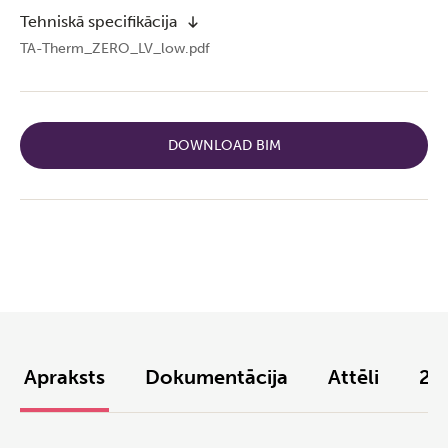
Tehniskā specifikācija
TA-Therm_ZERO_LV_low.pdf
DOWNLOAD BIM
Apraksts
Dokumentācija
Attēli
2D