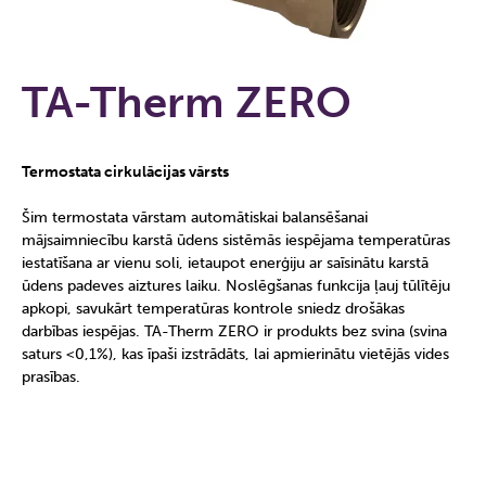
TA-Therm ZERO
Termostata cirkulācijas vārsts
Šim termostata vārstam automātiskai balansēšanai
mājsaimniecību karstā ūdens sistēmās iespējama temperatūras
iestatīšana ar vienu soli, ietaupot enerģiju ar saīsinātu karstā
ūdens padeves aiztures laiku. Noslēgšanas funkcija ļauj tūlītēju
apkopi, savukārt temperatūras kontrole sniedz drošākas
darbības iespējas. TA-Therm ZERO ir produkts bez svina (svina
saturs <0,1%), kas īpaši izstrādāts, lai apmierinātu vietējās vides
prasības.