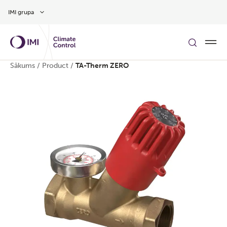
Pāriet uz galveno saturu
IMI grupa
Sākums
/
Product
/
TA-Therm ZERO