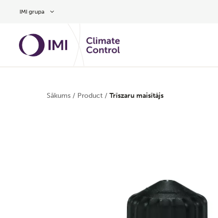
Pāriet uz galveno saturu
IMI grupa
Sākums
/
Product
/
Trīszaru maisītājs