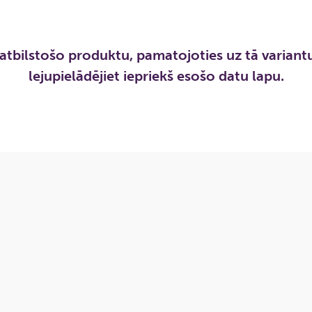
atbilstošo produktu, pamatojoties uz tā variantu
lejupielādējiet iepriekš esošo datu lapu.