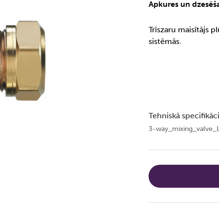
Apkures un dzesēš
Trīszaru maisītājs 
sistēmās.
Tehniskā specifikāci
3-way_mixing_valve_