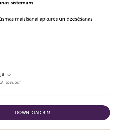
anas sistēmām
plūsmas maisīšanai apkures un dzesēšanas
ja
LV_low.pdf
DOWNLOAD BIM