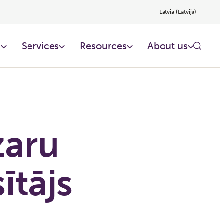
Latvia (Latvija)
n
Services
Resources
About us
zaru
ītājs