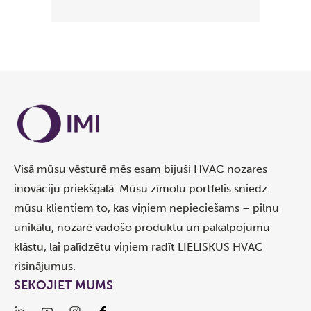
Visā mūsu vēsturē mēs esam bijuši HVAC nozares
inovāciju priekšgalā. Mūsu zīmolu portfelis sniedz
mūsu klientiem to, kas viņiem nepieciešams – pilnu
unikālu, nozarē vadošo produktu un pakalpojumu
klāstu, lai palīdzētu viņiem radīt LIELISKUS HVAC
risinājumus.
SEKOJIET MUMS