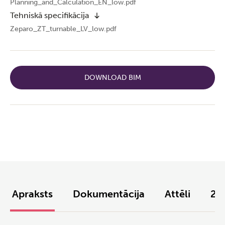
Planning_and_Calculation_EN_low.pdf
Tehniskā specifikācija
Zeparo_ZT_turnable_LV_low.pdf
DOWNLOAD BIM
Apraksts
Dokumentācija
Attēli
2D