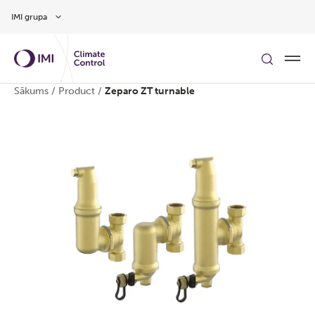
Pāriet uz galveno saturu
IMI grupa
Sākums
/
Product
/
Zeparo ZT turnable