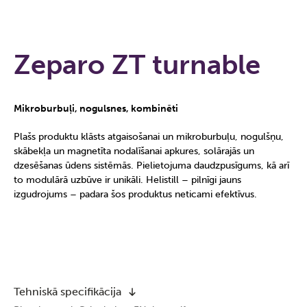
Zeparo ZT turnable
Mikroburbuļi, nogulsnes, kombinēti
Plašs produktu klāsts atgaisošanai un mikroburbuļu, nogulšņu,
skābekļa un magnetīta nodalīšanai apkures, solārajās un
dzesēšanas ūdens sistēmās. Pielietojuma daudzpusīgums, kā arī
to modulārā uzbūve ir unikāli. Helistill – pilnīgi jauns
izgudrojums – padara šos produktus neticami efektīvus.
Tehniskā specifikācija