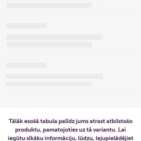
Tālāk esošā tabula palīdz jums atrast atbilstošo
produktu, pamatojoties uz tā variantu. Lai
iegūtu sīkāku informāciju, lūdzu, lejupielādējiet